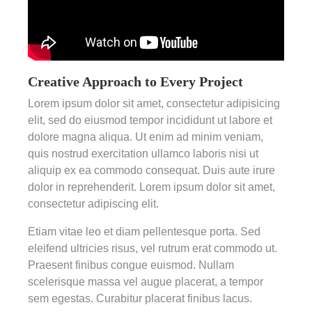
Creative Approach to Every Project
Lorem ipsum dolor sit amet, consectetur adipisicing
elit, sed do eiusmod tempor incididunt ut labore et
dolore magna aliqua. Ut enim ad minim veniam,
quis nostrud exercitation ullamco laboris nisi ut
aliquip ex ea commodo consequat. Duis aute irure
dolor in reprehenderit. Lorem ipsum dolor sit amet,
consectetur adipiscing elit.
Etiam vitae leo et diam pellentesque porta. Sed
eleifend ultricies risus, vel rutrum erat commodo ut.
Praesent finibus congue euismod. Nullam
scelerisque massa vel augue placerat, a tempor
sem egestas. Curabitur placerat finibus lacus.