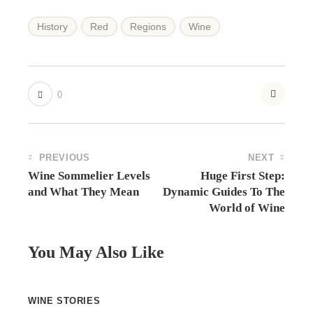
History
Red
Regions
Wine
0
Navigation
PREVIOUS
NEXT
de
Wine Sommelier Levels
Huge First Step:
and What They Mean
Dynamic Guides To The
l’article
World of Wine
You May Also Like
WINE STORIES