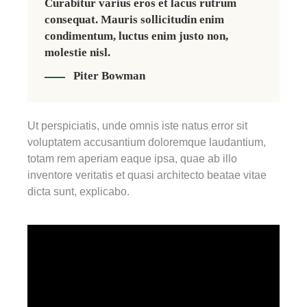
Curabitur varius eros et lacus rutrum
consequat. Mauris sollicitudin enim
condimentum, luctus enim justo non,
molestie nisl.
Piter Bowman
Ut perspiciatis, unde omnis iste natus error sit
voluptatem accusantium doloremque laudantium,
totam rem aperiam eaque ipsa, quae ab illo
inventore veritatis et quasi architecto beatae vitae
dicta sunt, explicabo.