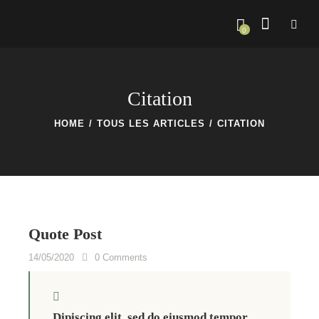
0
Citation
HOME
TOUS LES ARTICLES
CITATION
Quote Post
14/05/2020
0
Comments
Dipiscing elit, sed do eiusmod tempor