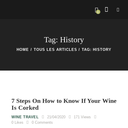
0
Tag: History
HOME
TOUS LES ARTICLES
TAG: HISTORY
7 Steps On How to Know If Your Wine
Is Corked
WINE TRAVEL
21/04/2020
171
Views
0
Likes
0
Comments